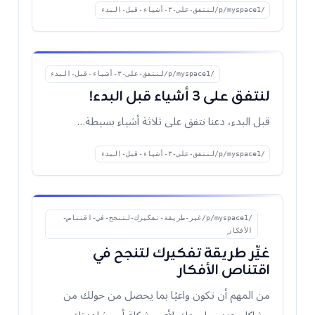
/p/myspace1/لنتفق-على-٣-أشياء-قبل-البدء
/p/myspace1/لنتفق-على-٣-أشياء-قبل-البدء
لنتفق على ٣ أشياء قبل البدء!
قبل البدء، دعنا نتفق على ثلاثة أشياء بسيطة…
/p/myspace1/لنتفق-على-٣-أشياء-قبل-البدء
/p/myspace1/غير-طريقة-تفكيرك-لتنجح-في-اقتناص-
الأفكار
غيِّر طريقة تفكيرك لتنجح في
اقتناص الأفكار
من المهم أن تكون واعيًا بما يحصل من حولك من