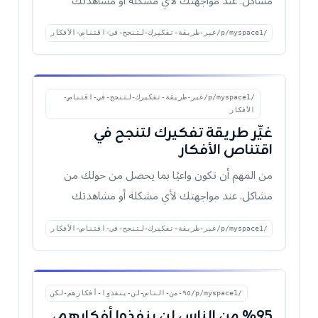
مشاكل. عند مواجهتك لأي مشكلة أو مشاهدتك
لمشكلة يواجهها ش
/p/myspace1/غير-طريقة-تفكيرك-لتنجح-في-اقتناص-الأفكار
/p/myspace1/غير-طريقة-تفكيرك-لتنجح-في-اقتناص-
الأفكار
غيِّر طريقة تفكيرك لتنجح في
اقتناص الأفكار
من المهم أن تكون واعيًا بما يحصل من حولك من
مشاكل. عند مواجهتك لأي مشكلة أو مشاهدتك
لمشكلة يواجهها ش
/p/myspace1/غير-طريقة-تفكيرك-لتنجح-في-اقتناص-الأفكار
/p/myspace1/٩٥-من-الناس-لن-ينفذوا-أفكارهم-لكن
٩٥٪ من الناس لن ينفذوا أفكارهم،