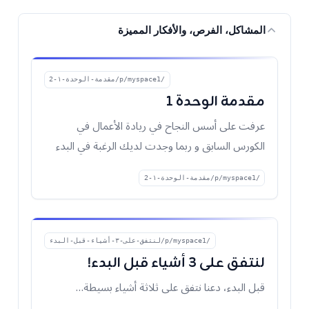
المشاكل، الفرص، والأفكار المميزة
/p/myspace1/مقدمة-الوحدة-١-2
مقدمة الوحدة ١
عرفت على أسس النجاح في ريادة الأعمال في
الكورس السابق و ربما وجدت لديك الرغبة في البدء
في رحلتك المث
/p/myspace1/مقدمة-الوحدة-١-2
/p/myspace1/لنتفق-على-٣-أشياء-قبل-البدء
لنتفق على ٣ أشياء قبل البدء!
قبل البدء، دعنا نتفق على ثلاثة أشياء بسيطة…