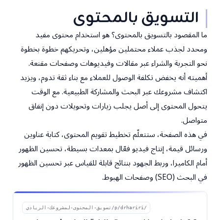
التسويق بالمحتوى
ما المقصود بالتسويق بالمحتوى؟ هو استخدام محتوى مفيد
ومحدد لجذب عملاء محتملين مؤهلين، وتحريكهم خطوة بخطوة
نحو التجربة والشراء عبر مقالات وفيديوهات وصفحات مقنعة.
أهميته أنه يخفض تكلفة الوصول للعملاء مع بناء ثقة تدوم، ويزيد
اكتشاف مشروعك عبر البحث والمشاركة الطبيعية. مع الوقت
يتحول المحتوى إلى أصل يجلب زيارات وتحويلات دون إنفاق
متواصل.
في هذه الصفحة، ستتعلّم تخطيط تقويم المحتوى، كتابة عناوين
ورسائل قيمة، إنتاج فيديو فعّال بمعدات بسيطة، تحسين الظهور
أمام الكاميرا، وربط الجهود بنتائج قابلة للقياس عبر تحسين الظهور
في البحث (SEO) وصفحات الهبوط.
/p/drhariri/تسويق-المحتوى-لمشروعك-الريادي